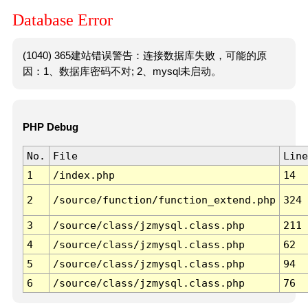
Database Error
(1040) 365建站错误警告：连接数据库失败，可能的原
因：1、数据库密码不对; 2、mysql未启动。
PHP Debug
No.
File
Line
1
/index.php
14
2
/source/function/function_extend.php
324
3
/source/class/jzmysql.class.php
211
4
/source/class/jzmysql.class.php
62
5
/source/class/jzmysql.class.php
94
6
/source/class/jzmysql.class.php
76