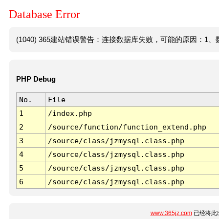
Database Error
(1040) 365建站错误警告：连接数据库失败，可能的原因：1、数
PHP Debug
No.
File
1
/index.php
2
/source/function/function_extend.php
3
/source/class/jzmysql.class.php
4
/source/class/jzmysql.class.php
5
/source/class/jzmysql.class.php
6
/source/class/jzmysql.class.php
www.365jz.com
已经将此