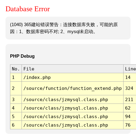
Database Error
(1040) 365建站错误警告：连接数据库失败，可能的原
因：1、数据库密码不对; 2、mysql未启动。
PHP Debug
No.
File
Line
1
/index.php
14
2
/source/function/function_extend.php
324
3
/source/class/jzmysql.class.php
211
4
/source/class/jzmysql.class.php
62
5
/source/class/jzmysql.class.php
94
6
/source/class/jzmysql.class.php
76