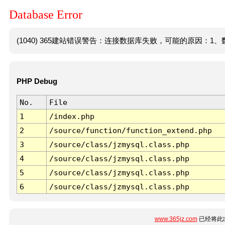
Database Error
(1040) 365建站错误警告：连接数据库失败，可能的原因：1、数
PHP Debug
No.
File
1
/index.php
2
/source/function/function_extend.php
3
/source/class/jzmysql.class.php
4
/source/class/jzmysql.class.php
5
/source/class/jzmysql.class.php
6
/source/class/jzmysql.class.php
www.365jz.com
已经将此