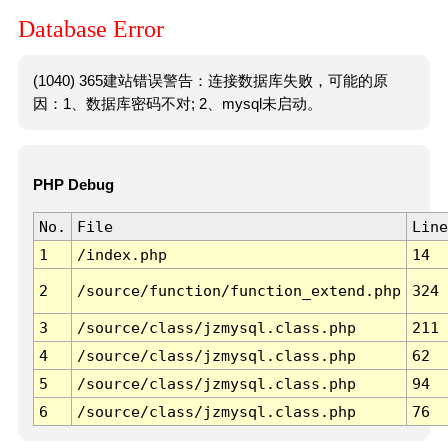
Database Error
(1040) 365建站错误警告：连接数据库失败，可能的原
因：1、数据库密码不对; 2、mysql未启动。
PHP Debug
No.
File
Line
1
/index.php
14
2
/source/function/function_extend.php
324
3
/source/class/jzmysql.class.php
211
4
/source/class/jzmysql.class.php
62
5
/source/class/jzmysql.class.php
94
6
/source/class/jzmysql.class.php
76