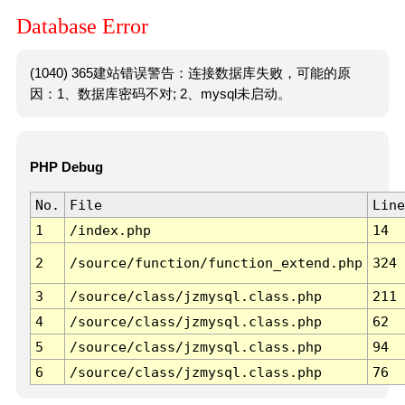
Database Error
(1040) 365建站错误警告：连接数据库失败，可能的原
因：1、数据库密码不对; 2、mysql未启动。
PHP Debug
No.
File
Line
1
/index.php
14
2
/source/function/function_extend.php
324
3
/source/class/jzmysql.class.php
211
4
/source/class/jzmysql.class.php
62
5
/source/class/jzmysql.class.php
94
6
/source/class/jzmysql.class.php
76