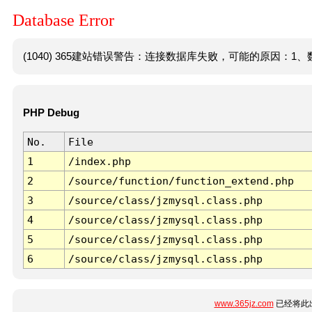
Database Error
(1040) 365建站错误警告：连接数据库失败，可能的原因：1、数
PHP Debug
No.
File
1
/index.php
2
/source/function/function_extend.php
3
/source/class/jzmysql.class.php
4
/source/class/jzmysql.class.php
5
/source/class/jzmysql.class.php
6
/source/class/jzmysql.class.php
www.365jz.com
已经将此