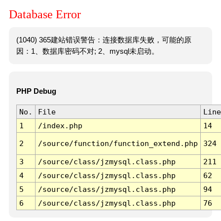
Database Error
(1040) 365建站错误警告：连接数据库失败，可能的原
因：1、数据库密码不对; 2、mysql未启动。
PHP Debug
No.
File
Line
1
/index.php
14
2
/source/function/function_extend.php
324
3
/source/class/jzmysql.class.php
211
4
/source/class/jzmysql.class.php
62
5
/source/class/jzmysql.class.php
94
6
/source/class/jzmysql.class.php
76