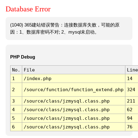
Database Error
(1040) 365建站错误警告：连接数据库失败，可能的原
因：1、数据库密码不对; 2、mysql未启动。
PHP Debug
No.
File
Line
1
/index.php
14
2
/source/function/function_extend.php
324
3
/source/class/jzmysql.class.php
211
4
/source/class/jzmysql.class.php
62
5
/source/class/jzmysql.class.php
94
6
/source/class/jzmysql.class.php
76