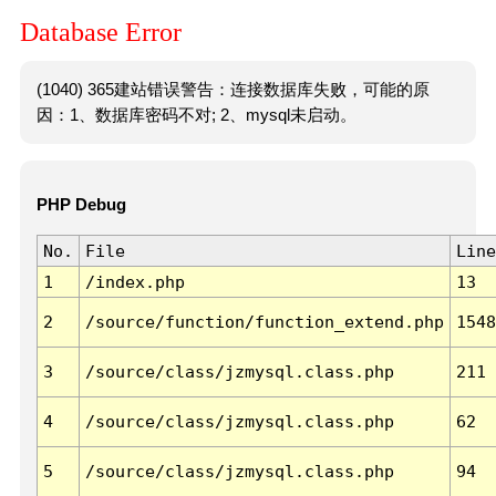
Database Error
(1040) 365建站错误警告：连接数据库失败，可能的原
因：1、数据库密码不对; 2、mysql未启动。
PHP Debug
No.
File
Line
1
/index.php
13
2
/source/function/function_extend.php
1548
3
/source/class/jzmysql.class.php
211
4
/source/class/jzmysql.class.php
62
5
/source/class/jzmysql.class.php
94